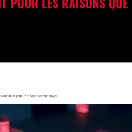
T POUR LES RAISONS QUE
 pas seulement pour les raisons que vous croyez)