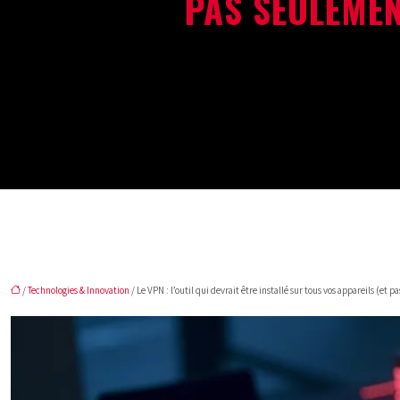
PAS SEULEMEN
/
Technologies & Innovation
/ Le VPN : l’outil qui devrait être installé sur tous vos appareils (et