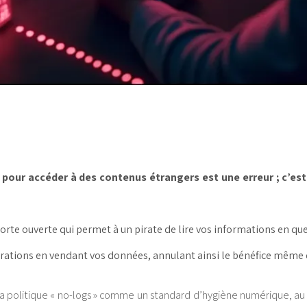
pour accéder à des contenus étrangers est une erreur ; c’est
porte ouverte qui permet à un pirate de lire vos informations en qu
rations en vendant vos données, annulant ainsi le bénéfice même d
 politique « no-logs » comme un standard d’hygiène numérique, au m