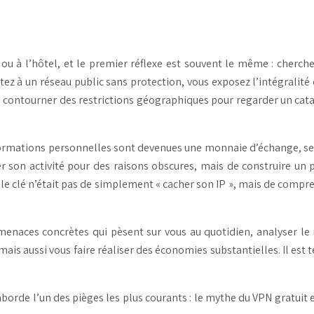
 ou à l’hôtel, et le premier réflexe est souvent le même : cherche
tez à un réseau public sans protection, vous exposez l’intégralit
 contourner des restrictions géographiques pour regarder un cata
ormations personnelles sont devenues une monnaie d’échange, se co
 son activité pour des raisons obscures, mais de construire un p
e clé n’était pas de simplement « cacher son IP », mais de compr
s menaces concrètes qui pèsent sur vous au quotidien, analyser 
 aussi vous faire réaliser des économies substantielles. Il est te
aborde l’un des pièges les plus courants : le mythe du VPN gratuit e